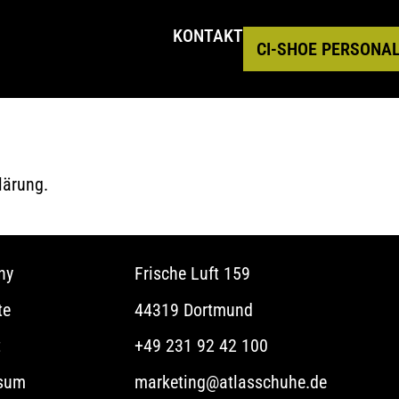
KONTAKT
CI-SHOE PERSONAL
lärung
lärung.
ny
Frische Luft 159
te
44319 Dortmund
t
+49 231 92 42 100
sum
marketing@atlasschuhe.de